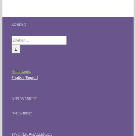
ZOEKEN
Zoeken
naar:
Nederlands
English
(
Engels
)
NIEUWSBRIEF
Nieuwsbrief
TWITTER #HALLERBOS