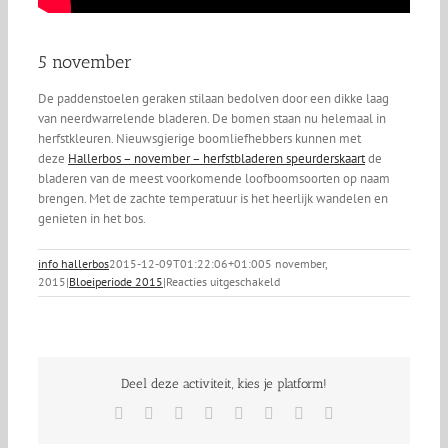
5 november
De paddenstoelen geraken stilaan bedolven door een dikke laag
van neerdwarrelende bladeren. De bomen staan nu helemaal in
herfstkleuren. Nieuwsgierige boomliefhebbers kunnen met
deze
Hallerbos – november – herfstbladeren speurderskaart
de
bladeren van de meest voorkomende loofboomsoorten op naam
brengen. Met de zachte temperatuur is het heerlijk wandelen en
genieten in het bos.
info hallerbos
2015-12-09T01:22:06+01:00
5 november,
voor
2015
|
Bloeiperiode 2015
|
Reacties uitgeschakeld
5
november
Deel deze activiteit, kies je platform!
Facebook
X
Reddit
LinkedIn
Tumblr
Pinterest
Vk
E-
mail