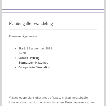
Skip
to
content
Plantengallenwandeling
Evenementgegevens
Start:
18 september 2016
14:30
Locatie:
Parking
Bosmuseum Hallerbos
Categorieën:
Wandeling
Vrijwel iedere plant krijgt vroeg of laat te maken met subtiele
inbrekers, die gratis kost en inwoning eisen. Deze bezoekers sturen