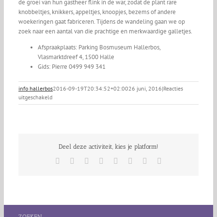
de groei van hun gastheer flink in de war, zodat de plant rare
knobbeltjes, knikkers, appeltjes, knoopjes, bezems of andere
woekeringen gaat fabriceren. Tijdens de wandeling gaan we op
zoek naar een aantal van die prachtige en merkwaardige galletjes.
Afspraakplaats: Parking Bosmuseum Hallerbos,
Vlasmarktdreef 4, 1500 Halle
Gids: Pierre 0499 949 341
info hallerbos
2016-09-19T20:34:52+02:00
26 juni, 2016
|
Reacties
voor
uitgeschakeld
Plantengallenwandeling
Deel deze activiteit, kies je platform!
Facebook
X
Reddit
LinkedIn
Tumblr
Pinterest
Vk
E-
mail
ZOEKEN