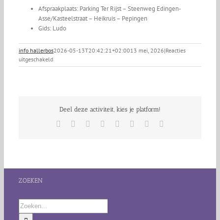
Afspraakplaats: Parking Ter Rijst – Steenweg Edingen-
Asse/Kasteelstraat – Heikruis – Pepingen
Gids: Ludo
info hallerbos
2026-05-13T20:42:21+02:00
13 mei, 2026
|
Reacties
voor
uitgeschakeld
Veerkrachtwandeling
Deel deze activiteit, kies je platform!
Facebook
X
Reddit
LinkedIn
Tumblr
Pinterest
Vk
E-
mail
ZOEKEN
Zoeken
naar: